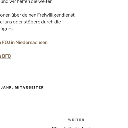
und wir helfen die weiter.
ionen über deinen Freiwilligendienst
ei uns oder stöbere durch die
rägers.
 FÖJ in Niedersachsen
m BFD
 JAHR
,
MITARBEITER
WEITER
Nächster
Beitrag