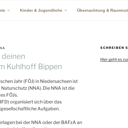
ote
Kinder & Jugendliche
Übernachtung & Raumnu
ZENTRUM KUHLHOFF B
SCHREIBEN S
NA
 deinen
Hier geht es z
 im Kuhlhoff Bippen
schen Jahr (FÖJ) in Niedersachsen ist
 Naturschutz (NNA). Die NNA ist die
des FÖJs.
BFD) organisiert sich über das
lgesellschaftliche Aufgaben.
rlagen bei der NNA oder der BAFzA an