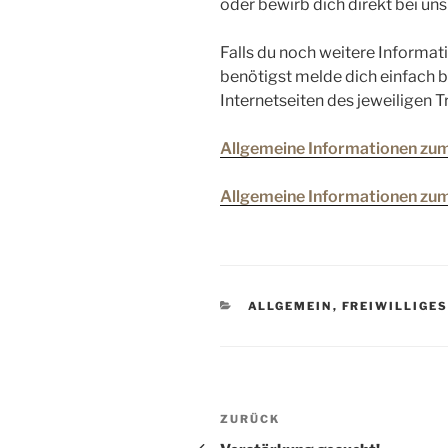
oder bewirb dich direkt bei uns 
Falls du noch weitere Informat
benötigst melde dich einfach b
Internetseiten des jeweiligen T
Allgemeine Informationen zum
Allgemeine Informationen zu
KATEGORIEN
ALLGEMEIN
,
FREIWILLIGES
Beitragsnavigation
Vorheriger
ZURÜCK
Beitrag