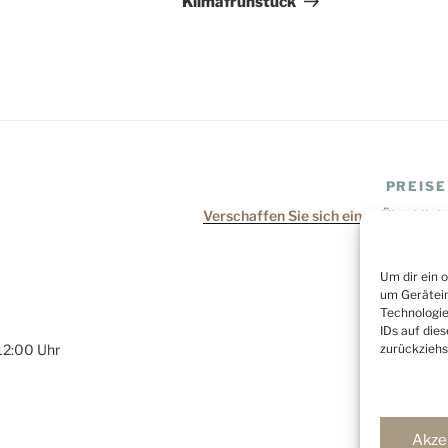
Klimafrühstück
PREISE
Verschaffen Sie sich einen Überblick
Um dir ein 
um Gerätein
Technologie
IDs auf die
zurückziehs
 12:00 Uhr
Dienste ver
Akze