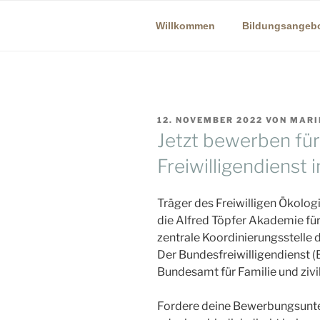
Zum
Inhalt
Willkommen
Bildungsangeb
springen
BILDUNGS
Lernen auf dem Lande
VERÖFFENTLICHT
12. NOVEMBER 2022
VON
MARI
AM
Jetzt bewerben für
Freiwilligendienst
Träger des Freiwilligen Ökologi
die Alfred Töpfer Akademie für
zentrale Koordinierungsstelle 
Der Bundesfreiwilligendienst (
Bundesamt für Familie und zivi
Fordere deine Bewerbungsunte