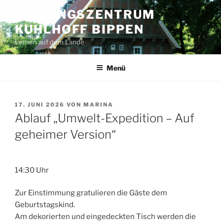
Zum
BILDUNGSZENTRUM
Inhalt
KUHLHOFF BIPPEN
springen
Lernen auf dem Lande
Menü
VERÖFFENTLICHT
17. JUNI 2026
VON
MARINA
AM
Ablauf „Umwelt-Expedition – Auf
geheimer Version“
14:30 Uhr
Zur Einstimmung gratulieren die Gäste dem
Geburtstagskind.
Am dekorierten und eingedeckten Tisch werden die