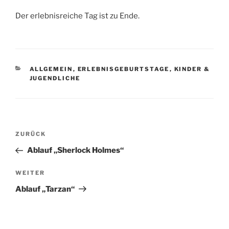
Der erlebnisreiche Tag ist zu Ende.
KATEGORIEN
ALLGEMEIN
,
ERLEBNISGEBURTSTAGE
,
KINDER &
JUGENDLICHE
Beitragsnavigation
Vorheriger
ZURÜCK
Beitrag
Ablauf „Sherlock Holmes“
Nächster
WEITER
Beitrag
Ablauf „Tarzan“