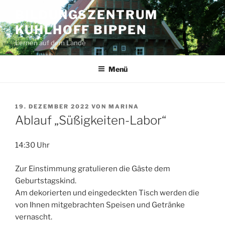
Zum
BILDUNGSZENTRUM
Inhalt
KUHLHOFF BIPPEN
springen
Lernen auf dem Lande
Menü
VERÖFFENTLICHT
19. DEZEMBER 2022
VON
MARINA
AM
Ablauf „Süßigkeiten-Labor“
14:30 Uhr
Zur Einstimmung gratulieren die Gäste dem
Geburtstagskind.
Am dekorierten und eingedeckten Tisch werden die
von Ihnen mitgebrachten Speisen und Getränke
vernascht.